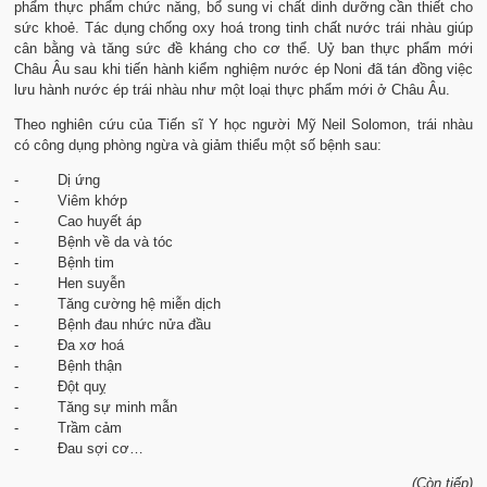
phẩm thực phẩm chức năng, bổ sung vi chất dinh dưỡng cần thiết cho
sức khoẻ. Tác dụng chống oxy hoá trong tinh chất nước trái nhàu giúp
cân bằng và tăng sức đề kháng cho cơ thể. Uỷ ban thực phẩm mới
Châu Âu sau khi tiến hành kiểm nghiệm nước ép Noni đã tán đồng việc
lưu hành nước ép trái nhàu như một loại thực phẩm mới ở Châu Âu.
Theo nghiên cứu của Tiến sĩ Y học người Mỹ Neil Solomon, trái nhàu
có công dụng phòng ngừa và giảm thiểu một số bệnh sau:
- Dị ứng
- Viêm khớp
- Cao huyết áp
- Bệnh về da và tóc
- Bệnh tim
- Hen suyễn
- Tăng cường hệ miễn dịch
- Bệnh đau nhức nửa đầu
- Đa xơ hoá
- Bệnh thận
- Đột quỵ
- Tăng sự minh mẫn
- Trầm cảm
- Đau sợi cơ…
(Còn tiếp)