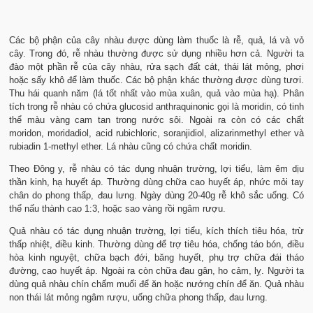
Các bộ phận của cây nhàu được dùng làm thuốc là rễ, quả, lá và vỏ
cây. Trong đó, rễ nhàu thường được sử dụng nhiều hơn cả. Người ta
đào một phần rễ của cây nhàu, rửa sạch đất cát, thái lát mỏng, phơi
hoặc sấy khô để làm thuốc. Các bộ phận khác thường được dùng tươi.
Thu hái quanh năm (lá tốt nhất vào mùa xuân, quả vào mùa hạ). Phân
tích trong rễ nhàu có chứa glucosid anthraquinonic gọi là moridin, có tinh
thể màu vàng cam tan trong nước sôi. Ngoài ra còn có các chất
moridon, moridadiol, acid rubichloric, soranjidiol, alizarinmethyl ether và
rubiadin 1-methyl ether. Lá nhàu cũng có chứa chất moridin.
Theo Đông y, rễ nhàu có tác dụng nhuận trường, lợi tiểu, làm êm dịu
thần kinh, hạ huyết áp. Thường dùng chữa cao huyết áp, nhức mỏi tay
chân do phong thấp, đau lưng. Ngày dùng 20-40g rễ khô sắc uống. Có
thể nấu thành cao 1:3, hoặc sao vàng rồi ngâm rượu.
Quả nhàu có tác dụng nhuận trường, lợi tiểu, kích thích tiêu hóa, trừ
thấp nhiệt, điều kinh. Thường dùng để trợ tiêu hóa, chống táo bón, điều
hòa kinh nguyệt, chữa bạch đới, băng huyết, phụ trợ chữa đái tháo
đường, cao huyết áp. Ngoài ra còn chữa đau gân, ho cảm, lỵ. Người ta
dùng quả nhàu chín chấm muối để ăn hoặc nướng chín để ăn. Quả nhàu
non thái lát mỏng ngâm rượu, uống chữa phong thấp, đau lưng.