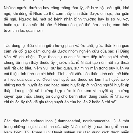
Những người thường hay căng thẳng tâm lý, dễ bực bội, cáu gắt, khó
ngủ, khi dùng rễ Nhàu có thể cảm thấy tinh thần được êm dịu, thư giãn
dễ ngủ. Ngược lại, một số bệnh nhân bình thường hay lo sợ vu vơ,
buồn bực, than vãn thì sắc rễ Nhàu uống, có thể làm cho họ cảm thấy
tươi tỉnh lạc quan hơn.
Tác dụng tự điều chỉnh giữa hưng phấn và ức chế, giữa thần kinh giao
cảm và đối giao cảm cũng đã được nhóm nghiên cứu của bác sĩ Đặng
Văn Hồ ghi nhận: “Dựa theo sự quan sát trực tiếp trên người bệnh,
chúng tôi nhận thấy thuốc ấy (nước sắc rễ Nhàu) tạo nên một sự thoải
mái rất đặc biệt, niềm vui, sự lạc quan, sự minh mẫn trong suy luận và
cải thiện tính tình người bệnh. Tính chất điều hòa thần kinh còn thể hiện
ở hiệu quả của việc điều hòa huyết áp, thuốc sẽ làm hạ huyết áp ở
những người huyết áp cao hoặc nâng huyết áp ở những người huyết áp
thấp. Trong một số trường hợp sức khỏe kém vì huyết áp thường
xuyên quá thấp, chúng tôi cũng cho bệnh nhân dùng thuốc rễ Nhàu và
chỉ thuốc ấy thôi đã gia tăng huyết áp của họ lên 2 hoặc 3 chỉ số”.
Các dẫn chất anthraquinon ( damnacathal, nordamnacathal…) là một
trong những hoạt chất chính của cây Nhàu, có tỷ lệ cao trong rễ nhàu.
Năm 1994, TS. Phạm Huy Quyết nghiên cứu tác dụng kích thích miễn