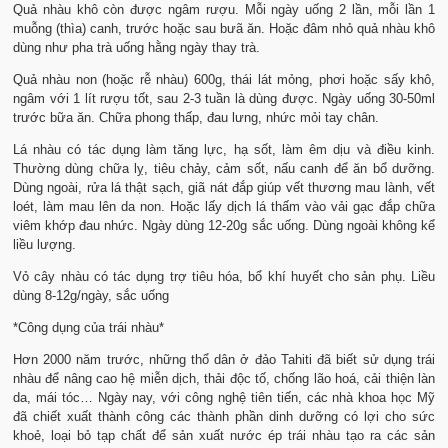
Quả nhàu khô còn được ngâm rượu. Mỗi ngày uống 2 lần, mỗi lần 1
muỗng (thìa) canh, trước hoặc sau bưã ăn. Hoặc đâm nhỏ quả nhàu khô
dùng như pha trà uống hằng ngày thay trà.
Quả nhàu non (hoặc rễ nhàu) 600g, thái lát mỏng, phơi hoặc sấy khô,
ngâm với 1 lít rượu tốt, sau 2-3 tuần là dùng được. Ngày uống 30-50ml
trước bữa ăn. Chữa phong thấp, đau lưng, nhức mỏi tay chân.
Lá nhàu có tác dụng làm tăng lực, hạ sốt, làm êm dịu và điều kinh.
Thường dùng chữa lỵ, tiêu chảy, cảm sốt, nấu canh để ăn bổ dưỡng.
Dùng ngoài, rửa lá thật sạch, giã nát đắp giúp vết thương mau lành, vết
loét, làm mau lên da non. Hoặc lấy dịch lá thấm vào vải gạc đắp chữa
viêm khớp đau nhức. Ngày dùng 12-20g sắc uống. Dùng ngoài không kể
liều lượng.
Vỏ cây nhàu có tác dụng trợ tiêu hóa, bổ khí huyết cho sản phụ. Liều
dùng 8-12g/ngày, sắc uống
*Công dụng của trái nhàu*
Hơn 2000 năm trước, những thổ dân ở đảo Tahiti đã biết sử dụng trái
nhàu để nâng cao hệ miễn dịch, thải độc tố, chống lão hoá, cải thiện làn
da, mái tóc… Ngày nay, với công nghệ tiên tiến, các nhà khoa học Mỹ
đã chiết xuất thành công các thành phần dinh dưỡng có lợi cho sức
khoẻ, loại bỏ tạp chất để sản xuất nước ép trái nhàu tạo ra các sản