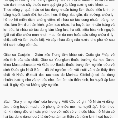
vào danh mục cây thuốc nam quý giá giúp tăng cường sức khoẻ, …
Theo đông y, quả nhàu có tác dụng nhuận tràng làm thuốc điều kinh, trị
băng huyết, bạch đới, ho cảm, hen, thũng, đau gân, đái đường, chữa lỵ,
hỗ trợ hệ miễn dịch, chống viêm; rễ nhàu có tác dụng nhuận tràng, lợi
tiểu, làm êm dịu thần kinh, giảm đau nhức, hạ huyết áp, nhuận tràng và
lợi tiểu; lá nhàu có tác dụng làm tăng lực, hạ sốt, điều hòa kinh nguyệt
(giã nát đắp chữa mụn nhọt, mau lên da non hoặc sắc uống chữa đi lỵ,
chữa sốt và làm thuốc bổ); vỏ cây nhàu dùng nấu nước cho phụ nữ sau
khi sanh uống bổ máu.
Giáo sư Caujolle – Giám đốc Trung tâm khảo cứu Quốc gia Pháp về
độc tính của các chất, Giáo sư Youngken thuộc trường địa học Dược
khoa Massachusette và Giáo sư Ikeda thuộc trung tâm nghiên cứu vệ
sinh Quốc gia Nhật Bản… đã thí nghiệm trên vật nuôi và nhận thấy tinh
chất rễ Nhàu (Extrait des raciness de Morinda Citrifolia) có tác dụng
nhuận trường nhẹ và lợi tiểu nhẹ, làm êm dịu thần kinh, hạ huyết áp kéo
dài, ít gây độc và không gây nghiện.
Sách “Gia y trị nghiệm” của lương y Việt Cúc có ghi “rễ Nhàu vị đắng,
ấm, thông huyết mạch, trừ phong tê nhức mỏi, hạ huyết áp”. Trên thực
tế, khi dùng độc vị hoặc phối hợp với một số vị thuốc khác, rễ Nhàu có
hai tác dụng đáng lưu ý là dưỡng tâm an thần và thông kinh hoạt huyết.