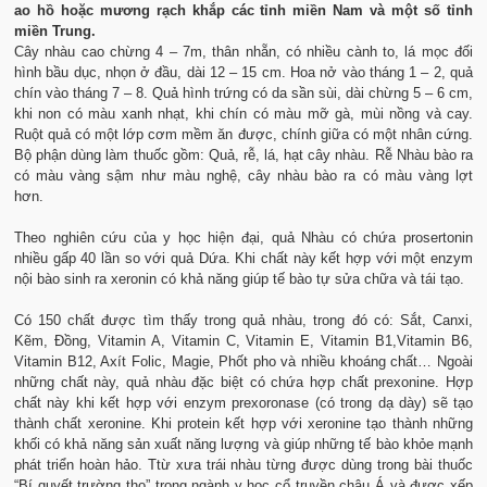
ao hồ hoặc mương rạch khắp các tỉnh miền Nam và một số tỉnh
miền Trung
.
Cây nhàu cao chừng 4 – 7m, thân nhẵn, có nhiều cành to, lá mọc đối
hình bầu dục, nhọn ở đầu, dài 12 – 15 cm. Hoa nở vào tháng 1 – 2, quả
chín vào tháng 7 – 8. Quả hình trứng có da sần sùi, dài chừng 5 – 6 cm,
khi non có màu xanh nhạt, khi chín có màu mỡ gà, mùi nồng và cay.
Ruột quả có một lớp cơm mềm ăn được, chính giữa có một nhân cứng.
Bộ phận dùng làm thuốc gồm: Quả, rễ, lá, hạt cây nhàu. Rễ Nhàu bào ra
có màu vàng sậm như màu nghệ, cây nhàu bào ra có màu vàng lợt
hơn.
Theo nghiên cứu của y học hiện đại, quả Nhàu có chứa prosertonin
nhiều gấp 40 lần so với quả Dứa. Khi chất này kết hợp với một enzym
nội bào sinh ra xeronin có khả năng giúp tế bào tự sửa chữa và tái tạo.
Có 150 chất được tìm thấy trong quả nhàu, trong đó có: Sắt, Canxi,
Kẽm, Đồng, Vitamin A, Vitamin C, Vitamin E, Vitamin B1,Vitamin B6,
Vitamin B12, Axít Folic, Magie, Phốt pho và nhiều khoáng chất… Ngoài
những chất này, quả nhàu đặc biệt có chứa hợp chất prexonine. Hợp
chất này khi kết hợp với enzym prexoronase (có trong dạ dày) sẽ tạo
thành chất xeronine. Khi protein kết hợp với xeronine tạo thành những
khối có khả năng sản xuất năng lượng và giúp những tế bào khỏe mạnh
phát triển hoàn hảo. Ttừ xưa trái nhàu từng được dùng trong bài thuốc
“Bí quyết trường thọ” trong ngành y học cổ truyền châu Á và được xếp