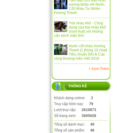
Tạm biệt cơn đau nhức
xương khớp với Nước
Cốt Nhàu Tự Nhiên
Hương Thanh
Trái nhàu khô - Công
dụng của trái nhàu khô
(noni fruit) với những
căn bệnh mãn tính
Nước cốt nhàu Hương
Thanh [1 thùng 10 chai] -
Tiêu chuẩn ISO & Cúp
vàng thương hiệu Việt 2018
+ Xem Thêm
THỐNG KÊ
Khách đang online:
3
Truy cập hôm nay:
79
Lượt truy cập:
2610873
Số trang xem:
3005928
Tổng số danh mục:
40
Tổng số sản phẩm:
46