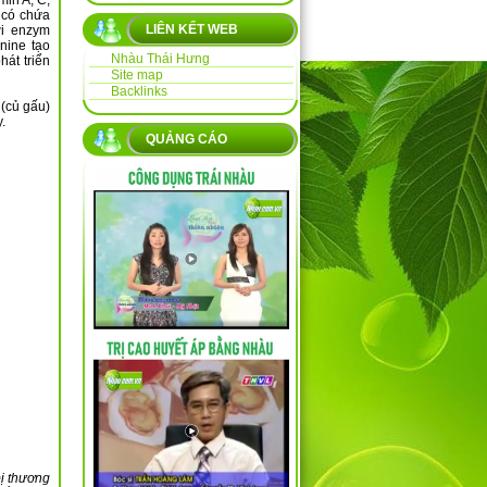
min A, C,
u có chứa
LIÊN KẾT WEB
ới enzym
onine tạo
Nhàu Thái Hưng
át triển
Site map
Backlinks
(củ gấu)
.
QUẢNG CÁO
bị thương