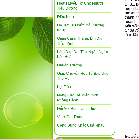
Còn theo
Hoạt Huyết, Tốt Cho Người
E, B1, B
Tiểu Đường
hợp chấ
prexoron
Điều Kinh
thành n
hoàn hảo
Hỗ Trợ Trị Nhức Mỏi Xương
Một số 
Khớp
Chữa rối
tẩm dấm 
Giảm Căng Thẳng, Êm Dịu
Thần Kinh
Làm Đẹp Da, Tóc, Ngăn Ngừa
Lão Hoá
Nhuận Trường
Giúp Chuyển Hóa Tế Bào Ung
Thư Vú
Lợi Tiểu
Nâng Cao Hệ Miễn Dịch,
Phòng Bệnh
Đối Với Bệnh Ung Thư
Viêm Đại Tràng
Công Dụng Khác Cuả Nhàu
Bồi bổ s