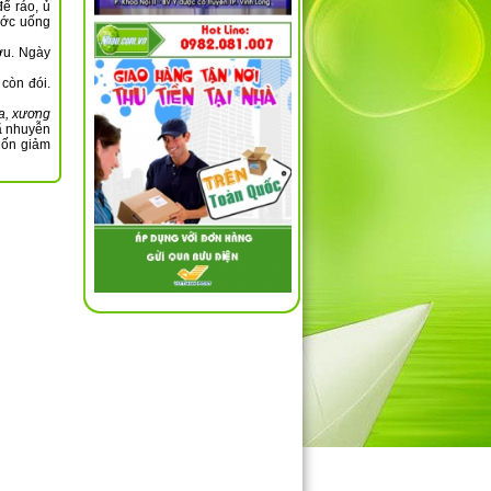
để ráo, ủ
nước uống
ợu. Ngày
còn đói.
a, xương
ã nhuyễn
uốn giảm