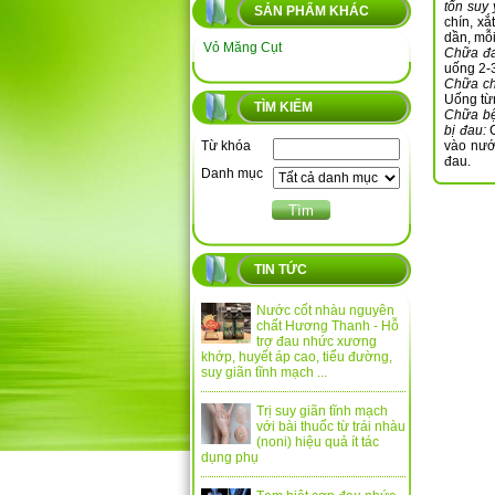
tổn suy
SẢN PHẨM KHÁC
chín, xắ
dần, mỗi
Vỏ Măng Cụt
Chữa đa
uống 2-3
Chữa ch
Uống từ
TÌM KIẾM
Chữa bệ
bị đau:
C
Từ khóa
vào nướ
đau.
Danh mục
TIN TỨC
Nước cốt nhàu nguyên
chất Hương Thanh - Hỗ
trợ đau nhức xương
khớp, huyết áp cao, tiểu đường,
suy giãn tĩnh mạch ...
Trị suy giãn tĩnh mạch
với bài thuốc từ trái nhàu
(noni) hiệu quả ít tác
dụng phụ