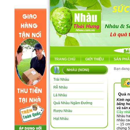
TRANG CHỦ
GIỚI THIỆU
SẢN PHẨ
Bạn đang
NHÀU (NONI)
Trái Nhàu
Rễ Nhàu
Quả n
Lá Nhàu
Kinh ng
Quả Nhàu Ngâm Đường
băng hu
và sản 
Rượu Nhàu
Cây nh
Nhàu hay
Hạt Nhàu
nhàu cao
– 15 cm
chừng 5