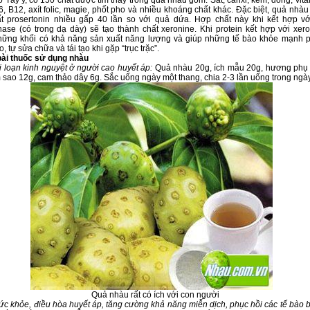
 Tây y, có 150 chất được tìm thấy trong quả nhàu gồm: Sắt, canxi, kẽm, đồng, vita
6, B12, axít folic, magie, phốt pho và nhiều khoáng chất khác. Đặc biệt, quả nhà
t prosertonin nhiều gấp 40 lần so với quả dứa. Hợp chất này khi kết hợp v
ase (có trong dạ dày) sẽ tạo thành chất xeronine. Khi protein kết hợp với xer
hững khối có khả năng sản xuất năng lượng và giúp những tế bào khỏe mạnh ph
, tự sửa chữa và tái tạo khi gặp “trục trặc”.
bài thuốc sử dụng nhàu
 loạn kinh nguyệt ở người cao huyết áp:
Quả nhàu 20g, ích mẫu 20g, hương phụ 
sao 12g, cam thảo dây 6g. Sắc uống ngày một thang, chia 2-3 lần uống trong ngày
Quả nhàu rất có ích với con người
ức khỏe, điều hòa huyết áp, tăng cường khả năng miễn dịch, phục hồi các tế bào 