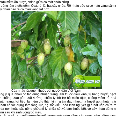
 cơm mềm ăn được, chính giữa có một nhân cứng.
 dùng làm thuốc gồm: Quả, rễ, lá, hạt cây nhàu. Rễ nhàu bào ra có màu vàng sậm
y nhàu bào ra có màu vàng lợt hơn.
Cây nhàu rất quen thuộc với người dân Việt Nam
g y, quả nhàu có tác dụng nhuận tràng làm thuốc điều kinh, trị băng huyết, bạc
n, thũng, đau gân, đái đường, chữa lỵ, hỗ trợ hệ miễn dịch, chống viêm; rễ nhà
ận tràng, lợi tiểu, làm êm dịu thần kinh, giảm đau nhức, hạ huyết áp, nhuận trà
 nhàu có tác dụng làm tăng lực, hạ sốt, điều hòa kinh nguyệt (giã nát đắp chữa 
 da non hoặc sắc uống chữa đi lỵ, chữa sốt và làm thuốc bổ); vỏ cây nhàu dùng 
 nữ sau khi sinh uống bổ máu.