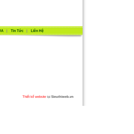
UA
Tin Tức
Liên Hệ
Thiết kế website
tại
Sieuthiweb.vn