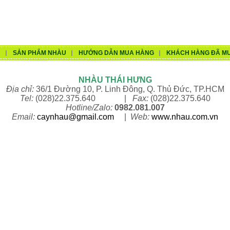
U
SẢN PHẨM NHÀU
HƯỚNG DẪN MUA HÀNG
KHÁCH HÀNG ĐÃ M
NHÀU THÁI HƯNG
Địa chỉ:
36/1 Đường 10, P. Linh Đông, Q. Thủ Đức, TP.HCM
Tel:
(028)22.375.640 |
Fax:
(028)22.375.640
Hotline/Zalo:
0982.081.007
Email:
caynhau@gmail.com
|
Web:
www.n
hau.com.vn