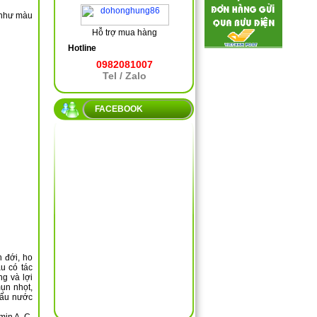
 như màu
Hỗ trợ mua hàng
Hotline
0982081007
Tel / Zalo
FACEBOOK
h đới, ho
u có tác
ng và lợi
mụn nhọt,
nấu nước