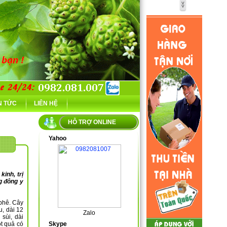
N TỨC
LIÊN HỆ
HỖ TRỢ ONLINE
Yahoo
inh, trị
g đông y
 phê. Cây
u, dài 12
Zalo
sùi, dài
t quả có
Skype