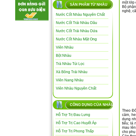
một lớp
SẢN PHẨM TỪ NHÀU
Bộ phận
nghệ, câ
Nước Cốt Nhàu Nguyên Chất
Nước Cốt Trái Nhàu Dâu
Nước Cốt Trái Nhàu Dứa
Nước Cốt Nhàu Mật Ong
Viên Nhàu
Bột Nhàu
Trà Nhàu Túi Lọc
Xà Bông Trái Nhàu
Viên Nang Nhàu
Viên Nhàu Nguyên Chất
CÔNG DỤNG CỦA NHÀU
Theo Đôn
Hỗ Trợ Trị Đau Lưng
cảm, he
dụng nhu
Hỗ Trợ Trị Cao Huyết Áp
tiểu; lá
mau lên
Hỗ Trợ Trị Phong Thấp
cho phụ