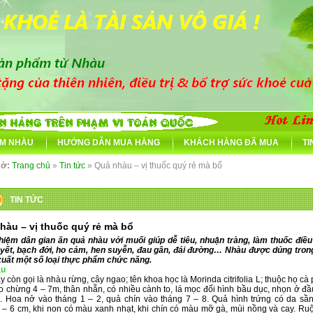
M NHÀU
HƯỚNG DẪN MUA HÀNG
KHÁCH HÀNG ĐÃ MUA
TI
 ở:
Trang chủ
»
Tin tức
» Quả nhàu – vị thuốc quý rẻ mà bổ
TIN TỨC
hàu – vị thuốc quý rẻ mà bổ
hiệm dân gian ăn quả nhàu với muối giúp dễ tiêu, nhuận tràng, làm thuốc điều k
yết, bạch đới, ho cảm, hen suyễn, đau gân, đái đường… Nhàu được dủng tron
xuất một số loại thực phẩm chức năng.
àu
 còn gọi là nhàu rừng, cây ngao; tên khoa học là Morinda citrifolia L; thuộc họ cà
 chừng 4 – 7m, thân nhẵn, có nhiều cành to, lá mọc đối hình bầu dục, nhọn ở đầ
. Hoa nở vào tháng 1 – 2, quả chín vào tháng 7 – 8. Quả hình trứng có da sần 
 – 6 cm, khi non có màu xanh nhạt, khi chín có màu mỡ gà, mùi nồng và cay. Ruộ