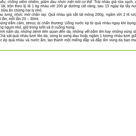
 yếu, chống viêm nhiễm, giảm đau nhức mệt mỏi cơ thể:
Trái nhàu già rửa sạch, 
t lát, trộn theo tỷ lệ 1 kg nhàu với 200 gr đường cát vàng, sau 15 ngày ép lấy 
 bữa ăn chừng hai ly nhỏ.
u lưng, nhức mỏi chân tay:
Quả nhàu già xắt lát mỏng 200g, ngâm với 2 lít rư
 lần, mỗi lần 20 – 30ml.
ứng trầm cảm, stress, bị chấn thương:
Uống nước ép từ quả nhàu ngay khi bụng 
ng ngụm nhỏ, giữ trong lưỡi và ở cuống họng.
nh nấm da, những bệnh liên quan đến da, những vết bầm tím hay những vùng d
hà xát quả nhàu tươi lên da, vùng bị sưng đau hoặc ngâm 1 lượng nhàu tươi gi
c ép quả nhàu và nước ấm, tạo thành một miếng đắp và đắp lên vùng da bạn m