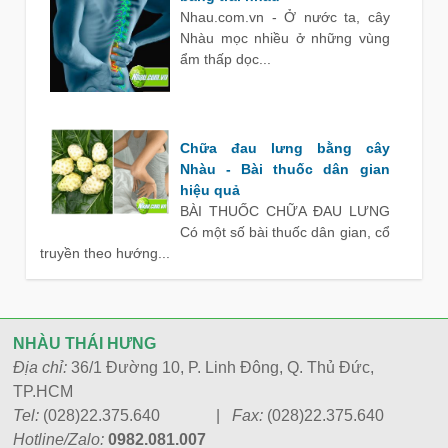
Nhau.com.vn - Ở nước ta, cây
Nhàu mọc nhiều ở những vùng
ẩm thấp dọc...
Chữa đau lưng bằng cây
Nhàu - Bài thuốc dân gian
hiệu quả
BÀI THUỐC CHỮA ĐAU LƯNG
Có một số bài thuốc dân gian, cổ
truyền theo hướng...
NHÀU THÁI HƯNG
Địa chỉ:
36/1 Đường 10, P. Linh Đông, Q. Thủ Đức,
TP.HCM
Tel:
(028)22.375.640 |
Fax:
(028)22.375.640
Hotline/Zalo:
0982.081.007